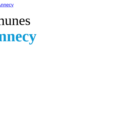
Annecy
munes
Annecy