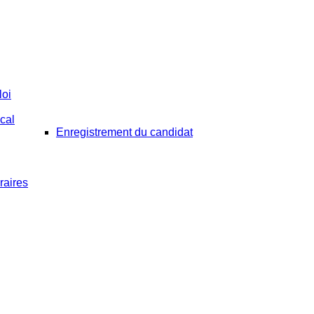
oi
cal
Enregistrement du candidat
raires