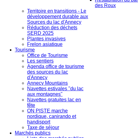
des Roux
Territoire en transitions - Le
développement durable aux
Sources du lac d'Annecy
Réduction des déchets
SERD 2025
Plantes invasives
Frelon asiatique
Tourisme
Office de Tourisme
Les sentiers
Agenda office de tourisme
des sources du lac
d'Annecy
Annecy Mountains
Navettes estivales "du lac
aux montagnes"
Navettes gratuites lac en
fête
ON PISTE marche
nordique, canirando et
handisport
Taxe de séjour
Marchés publics