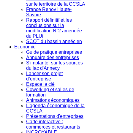
sur le territoire de la CCSLA
France Renov Haute-
Savoie
Rapport définitif et les
conclusions sur la
modification N°2 amendée
du PLUi
SCOT du bassin annécien
Economie
Guide pratique entreprises
Annuaire des entreprises
S'implanter sur les sources
du lac d'Annecy
Lancer son projet
d’entreprise
Espace la clé
Coworking et salles de
formation
Animations économiques
L’agenda économique de la
CCSLA
Présentations d'entreprises
Carte interactive :
commerces et restaurants
INCROYABLE