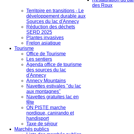
des Roux
Territoire en transitions - Le
développement durable aux
Sources du lac d'Annecy
Réduction des déchets
SERD 2025
Plantes invasives
Frelon asiatique
Tourisme
Office de Tourisme
Les sentiers
Agenda office de tourisme
des sources du lac
d'Annecy
Annecy Mountains
Navettes estivales "du lac
aux montagnes"
Navettes gratuites lac en
fête
ON PISTE marche
nordique, canirando et
handisport
Taxe de séjour
Marchés publics