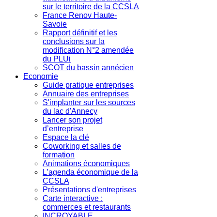
sur le territoire de la CCSLA
France Renov Haute-
Savoie
Rapport définitif et les
conclusions sur la
modification N°2 amendée
du PLUi
SCOT du bassin annécien
Economie
Guide pratique entreprises
Annuaire des entreprises
S'implanter sur les sources
du lac d'Annecy
Lancer son projet
d’entreprise
Espace la clé
Coworking et salles de
formation
Animations économiques
L’agenda économique de la
CCSLA
Présentations d'entreprises
Carte interactive :
commerces et restaurants
INCROYABLE